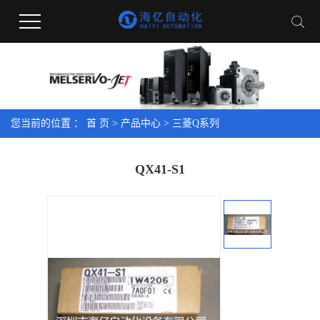
您当前的位置 ：
首 页
>
产品中心
>
三菱Q系列
QX41-S1