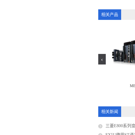
相关产品
‹
 IQ-R
ME
FR-CS84-50-60
相关新闻
三菱E800系列
FX5U使用ST