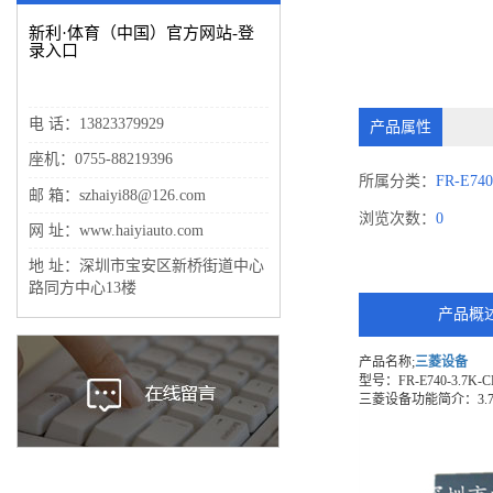
新利·体育（中国）官方网站-登
录入口
电 话：13823379929
产品属性
座机：0755-88219396
所属分类：
FR-E74
邮 箱：szhaiyi88@126.com
浏览次数：
0
网 址：www.haiyiauto.com
地 址：深圳市宝安区新桥街道中心
路同方中心13楼
产品概
产品名称;
三菱设备
型号：FR-E740-3.7K-C
三菱设备功能简介：3.7K