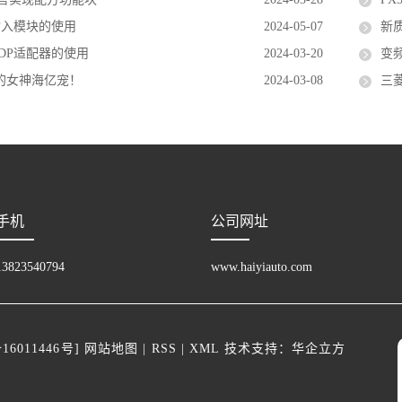
多输入模块的使用
2024-05-07
新
C-ADP适配器的使用
2024-03-20
变
亿的女神海亿宠！
2024-03-08
三
手机
公司网址
13823540794
www.haiyiauto.com
16011446号
]
网站地图
|
RSS
|
XML
技术支持：
华企立方