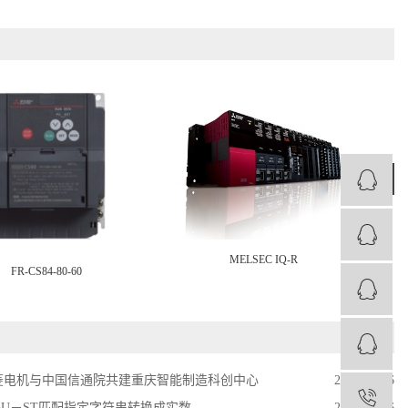
›
MELSEC IQ-R
FR-CS84-80-60
菱电机与中国信通院共建重庆智能制造科创中心
2024-03-26
1
X5U－ST匹配指定字符串转换成实数
2024-04-16