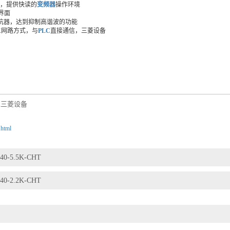
P软体，提供快读的
变频器
操作环境
信界面
电抗器，达到抑制高谐波的功能
NK网路方式，与
PLC
直接通信，三菱设备
三菱设备
,
.html
40-5.5K-CHT
40-2.2K-CHT