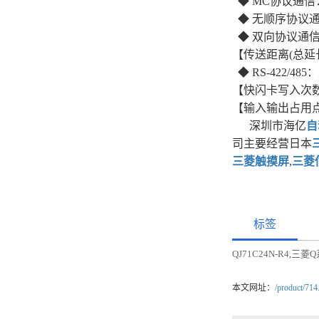
◆ MC协议通信
◆ 无顺序协议
◆ 双向协议通信
【传送距离(总延
◆ RS-422/48
【快闪卡写入次数
【输入输出占用点数
深圳市海亿
自
司主要经营日本
三菱触摸屏
,
三菱
标签
QJ71C24N-R4
三菱Q
,
本文网址：
/product/714