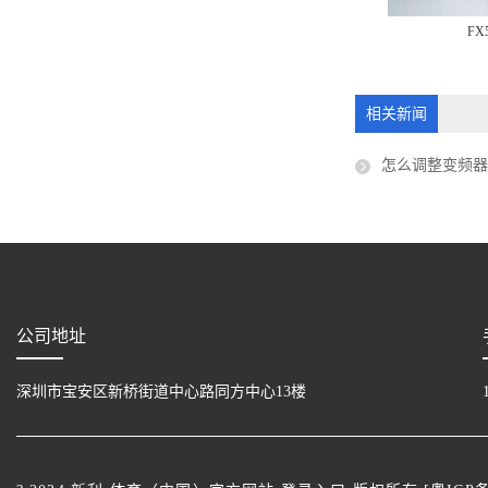
MR-ES-A
FX
相关新闻
怎么调整变频器
公司地址
深圳市宝安区新桥街道中心路同方中心13楼