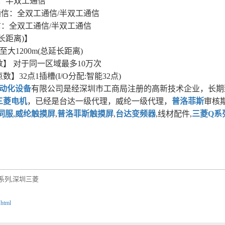
：半双工通信
通信：全双工通信/半双工通信
：全双工通信/半双工通信
长距离)】
5：至大1200m(总延长距离)
】 对于同一区域最多10万次
】32点1插槽(I/O分配:智能32点)
动化设备
有限公司是经深圳市工商局注册的高新技术企业，长期
三菱电机
，已经是台达一级代理，威纶一级代理，
普洛菲斯
审核
伺服
,
威纶触摸屏
,
普洛菲斯触摸屏
,
台达变频器
,线材配件,
三菱Q系
系列
深圳三菱
,
.html