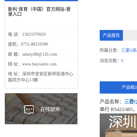
新利·体育（中国）官方网站-登
录入口
电 话：13823379929
产品属性
座机：0755-88219396
所属分类：
三菱Q
邮 箱：szhaiyi88@126.com
浏览次数：
0
网 址：www.haiyiauto.com
地 址：深圳市宝安区新桥街道中心
路同方中心13楼
产品概
产品名称：
三菱
串行 RS422/48