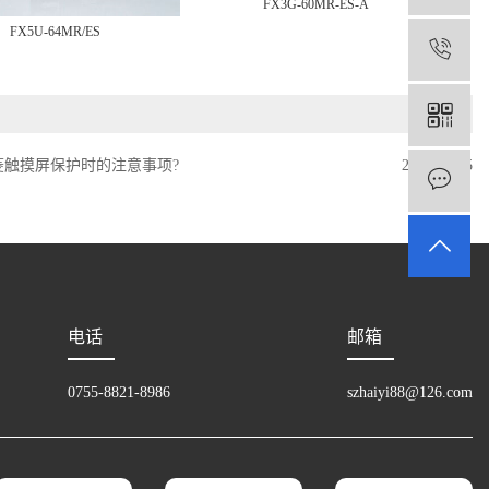
FX3G-60MR-ES-A
FX5U-64MR/ES
1
菱触摸屏保护时的注意事项?
2019-11-05
电话
邮箱
0755-8821-8986
szhaiyi88@126.com