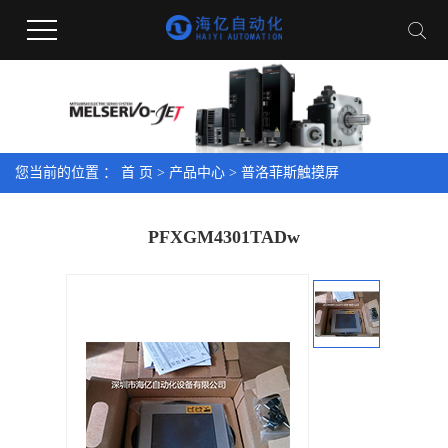
您当前的位置 ：
首 页
>
产品中心
>
普洛菲斯触摸屏
PFXGM4301TADw