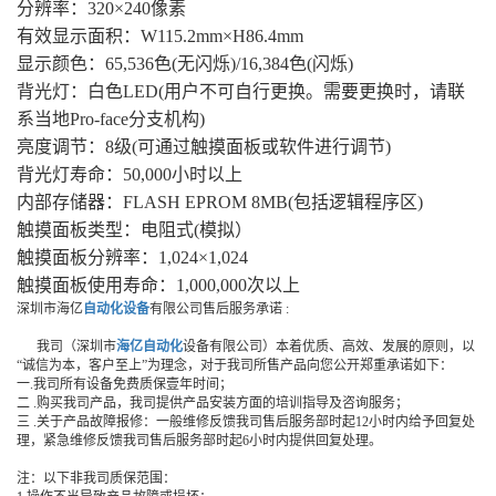
分辨率：320×240像素
有效显示面积：W115.2mm×H86.4mm
显示颜色：65,536色(无闪烁)/16,384色(闪烁)
背光灯：白色LED(用户不可自行更换。需要更换时，请联
系当地Pro-face分支机构)
亮度调节：8级(可通过触摸面板或软件进行调节)
背光灯寿命：50,000小时以上
内部存储器：FLASH EPROM 8MB(包括逻辑程序区)
触摸面板类型：电阻式(模拟）
触摸面板分辨率：1,024×1,024
触摸面板使用寿命：1,000,000次以上
深圳市海亿
自动化设备
有限公司售后服务承诺 :
我司（深圳市
海亿自动化
设备有限公司）本着优质、高效、发展的原则，以
“诚信为本，客户至上”为理念，对于我司所售产品向您公开郑重承诺如下：
一.我司所有设备免费质保壹年时间；
二 .购买我司产品，我司提供产品安装方面的培训指导及咨询服务；
三 .关于产品故障报修：一般维修反馈我司售后服务部时起12小时内给予回复处
理，紧急维修反馈我司售后服务部时起6小时内提供回复处理。
注：以下非我司质保范围：