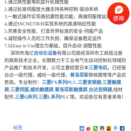
1.通过高性能电机提升机械性能
2.通过标准伺服放大器支持各种控制·驱动系统
3.一触式操作实现高抗震性能功能，高端伺服增益调整功能
4.通过SSCNETⅢ/H实现系统的高速响应性能
5.完善安全性能、打造世界标准的安全·伺服产品
6.减轻操作人员的工作负担、确保设备稳定运作
7.以Easy to Use理念为基础，提升启动·调整性能
深圳市海亿
自动化设备
有限公司是经深圳市工商局注册
的高新技术企业，长期致力于工业电气化自动控制化领域的
产品推广和技术开发，公司主要经营日本
三菱电机
，已经是
台达一级代理，威纶一级代理，
普洛菲斯
审核期等等产品优
势商。专业制作：
三菱FX系列PLC
,
三菱变频器
,
三菱触摸
屏
,
三菱伺服
,
威纶触摸屏
,
普洛菲斯触摸屏
,
台达变频器
,线材
配件,
三菱Q系列
,
三菱L系列PLC
等。欢迎各位有意者来电！
标签