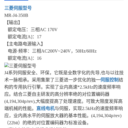
三菱伺服型号
MR-J4-350B
【输出】
额定电压：三相AC 170V
额定电流[A]：17
【主电路电源输入】
电源·频率：三相AC200V~240V，50Hz/60Hz
额定电流[A]：16
J4系列伺服安全、环保，它既是全数字化的先导,也与以往技
术一脉相承。采用集聚了三菱进一步优化的独一
伺服控制
结
构的专用执行引擎。实现了业内高速*2.5kHz的速度频率响
应。结合三菱自主研发的高分辨率绝的对位置编码器
(4,194,304p/rev),大幅度提高了处理速度。可致大限度发挥高
端机械的性能。
直线电机
与伺服，实现2.5kHz的速度频率响
应，业内高水平的伺服放大器的基本性能。(4,194,304p/rev)
（22bit）的绝的对位置编码器为标准设备。