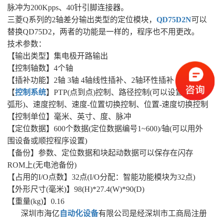
脉冲为200Kpps、40针引脚连接器。
三菱Q系列的2轴差分输出类型的定位模块，
QD75D2N
可以
替换QD75D2，两者的功能是一样的，程序也不用更改。
技术参数：
【输出类型】集电极开路输出
【控制轴数】4个轴
【插补功能】2轴 3轴 4轴线性插补、2轴环性插补
【
控制系统
】PTP(点到点)控制、路径控制(可以设置线性和
弧形)、速度控制、速度-位置切换控制、位置-速度切换控制
【控制单位】毫米、英寸、度、脉冲
【定位数据】600个数据(定位数据编号1~600)/轴(可以用外
围设备或顺控程序设置)
【备份】参数、定位数据和块起动数据可以保存在闪存
ROM上(无电池备份)
【占用的I/O点数】32点(I/O分配：智能功能模块为32点)
【外形尺寸(毫米)】98(H)*27.4(W)*90(D)
【重量(kg)】0.16
深圳市海亿
自动化设备
有限公司是经深圳市工商局注册