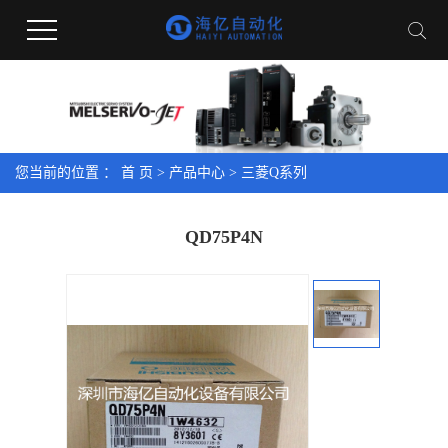
您当前的位置 ：
首 页
>
产品中心
>
三菱Q系列
QD75P4N