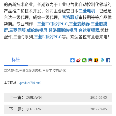
的高新技术企业，长期致力于工业电气化自动控制化领域的
产品推广和技术开发，公司主要经营日本
三菱电机
，已经是
台达一级代理，威纶一级代理，
普洛菲斯
审核期等等产品优
势商。专业制作：
三菱FX系列PLC
,
三菱变频器
,
三菱触摸
屏
,
三菱伺服
,
威纶触摸屏
,
普洛菲斯触摸屏
,
台达变频器
,线材
配件,三菱Q系列,
三菱L系列PLC
等。欢迎各位有意者来电！
标签
QD75P4N
三菱Q系列选型
三菱工控自动化
,
,
本文网址：
/product/719.html
上一篇：
Q68DAVN
2019-09-05
下一篇：
QD75D2N
2019-09-05